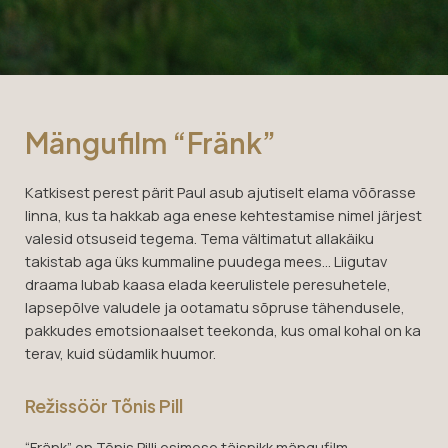
Mängufilm “Fränk”
Katkisest perest pärit Paul asub ajutiselt elama võõrasse
linna, kus ta hakkab aga enese kehtestamise nimel järjest
valesid otsuseid tegema. Tema vältimatut allakäiku
takistab aga üks kummaline puudega mees… Liigutav
draama lubab kaasa elada keerulistele peresuhetele,
lapsepõlve valudele ja ootamatu sõpruse tähendusele,
pakkudes emotsionaalset teekonda, kus omal kohal on ka
terav, kuid südamlik huumor.
Režissöör Tõnis Pill
“Fränk” on Tõnis Pilli esimese täispikk mängufilm,