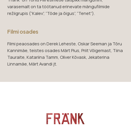
varasemalt on ta töötanud erinevate mängufilmide
režiigrupis (“Kalev”, “Tõde ja õigus”, “Tenet”).
Filmi osades
Filmi peaosades on Derek Leheste, Oskar Seeman ja Tõru
Kannimäe, teistes osades Märt Pius, Priit Võigemast, Tiina
Tauraite, Katariina Tamm, Oliver Kõvask, Jekaterina
Linnamäe, Märt Avandi jt.